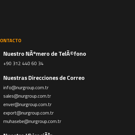
CONTACTO
Nuestro NÃºmero de TelÃ©fono
+90 312 440 60 34
Nuestras Direcciones de Correo
info@nurgroup.com.tr
sales@nurgroup.com.tr
enver@nurgroup.com.tr
export@nurgroup.com.tr
muhasebe@nurgroup.com.tr