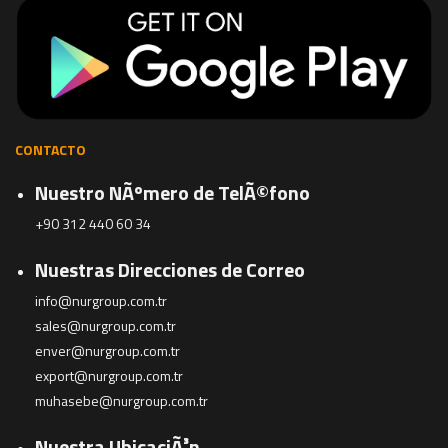
CONTACTO
Nuestro NÃºmero de TelÃ©fono
+90 312 440 60 34
Nuestras Direcciones de Correo
info@nurgroup.com.tr
sales@nurgroup.com.tr
enver@nurgroup.com.tr
export@nurgroup.com.tr
muhasebe@nurgroup.com.tr
Nuestra UbicaciÃ³n