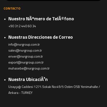
CONTACTO
Nuestro NÃºmero de TelÃ©fono
+90 312 440 60 34
Nuestras Direcciones de Correo
info@nurgroup.com.tr
sales@nurgroup.com.tr
enver@nurgroup.com.tr
export@nurgroup.com.tr
muhasebe@nurgroup.com.tr
Nuestra UbicaciÃ³n
Uzayçağı Caddesi 1271.Sokak No:49/5 Ostim OSB Yenimahalle /
Ankara - TURKEY