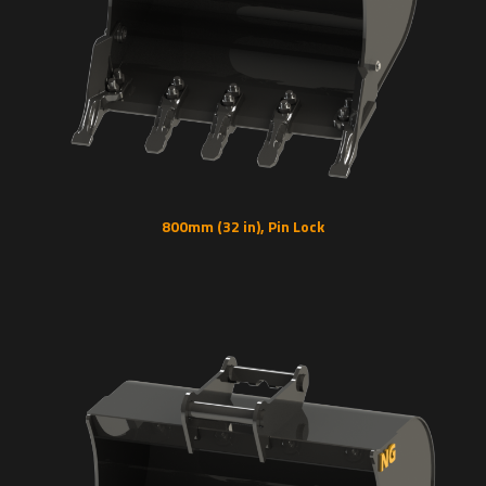
800mm (32 in), Pin Lock