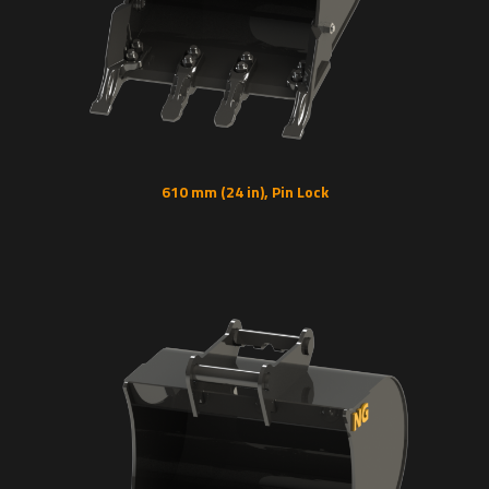
610 mm (24 in), Pin Lock