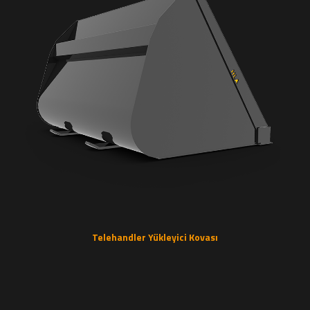
Telehandler Yükleyici Kovası