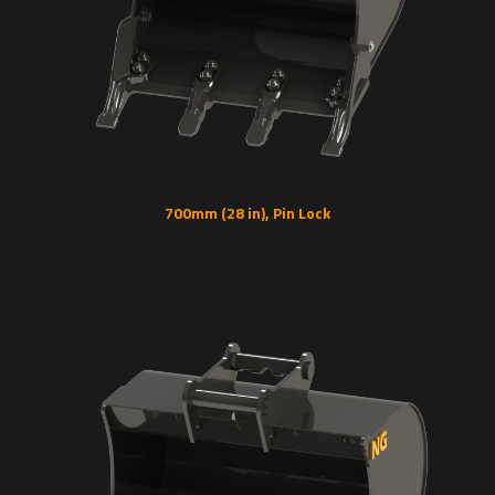
700mm (28 in), Pin Lock