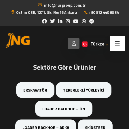
info@nurgroup.com.tr
Ostim OSB, 1271. Sk. No:16 Ankara
+90 312 440 60 34
Türkçe
Sektöre Göre Ürünler
EKSKAVATÖR
TEKERLEKLI YÜKLEYICI
LOADER BACKHOE – ÖN
LOADER BACKHOE – ARKA
SKIDSTEER