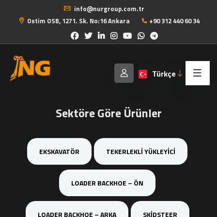
info@nurgroup.com.tr
Ostim OSB, 1271. Sk. No:16 Ankara
+90 312 440 60 34
Türkçe
Sektöre Göre Ürünler
EKSKAVATÖR
TEKERLEKLI YÜKLEYICI
LOADER BACKHOE – ÖN
LOADER BACKHOE – ARKA
SKIDSTEER