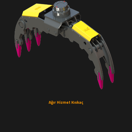
Ağır Hizmet Kıskaç