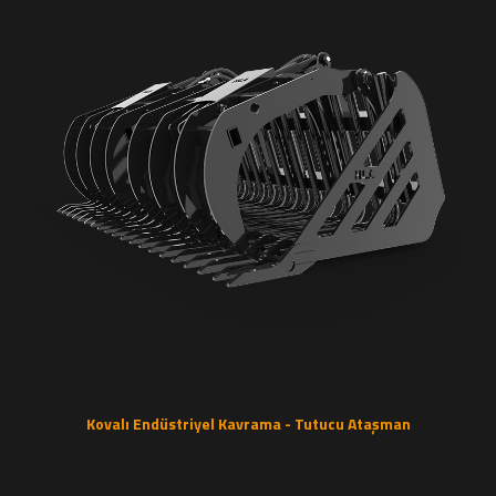
Kovalı Endüstriyel Kavrama - Tutucu Ataşman