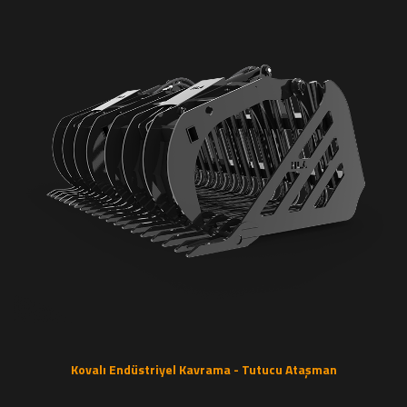
Kovalı Endüstriyel Kavrama - Tutucu Ataşman