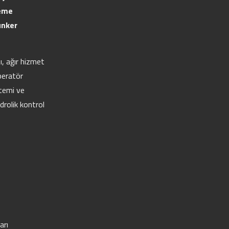
zeme
unker
, ağır hizmet
peratör
stemi ve
idrolik kontrol
arı