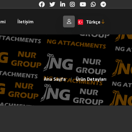
emi
İletişim
Türkçe
Ana Sayfa
Ürün Detayları