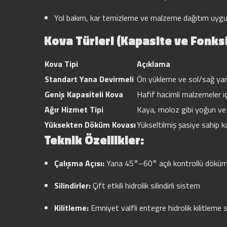
Yol bakım, kar temizleme ve malzeme dağıtım uygu
Kova Türleri (Kapasite ve Fonks
Kova Tipi
Açıklama
Standart Yana Devirmeli
Ön yükleme ve sol/sağ ya
Geniş Kapasiteli Kova
Hafif hacimli malzemeler iç
Ağır Hizmet Tipi
Kaya, moloz gibi yoğun ve a
Yüksekten Döküm Kovası
Yükseltilmiş şasiye sahip 
Teknik Özellikler:
Çalışma Açısı:
Yana 45°–60° açılı kontrollü dökü
Silindirler:
Çift etkili hidrolik silindirli sistem
Kilitleme:
Emniyet valfli entegre hidrolik kilitleme 