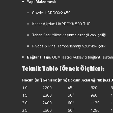
Yapı Malzemesi:
Gövde: HARDOX® 450
Kenar Ağızlar: HARDOX® 500 TUF
Taban Sacı: Yüksek aşınma dirençli yapı çeliği
Pivots & Pins: Temperlenmiş 42CrMo4 çelik
Bağlantı Tipi:
OEM lastikli yükleyici bağlantı sist
Teknik Tablo (Örnek Ölçüler):
Hacim (m³)
Genişlik (mm)
Döküm Açısı
Ağırlık (kg)
U
1.0
2200
45°
820
8
1.5
2300
50°
980
1
2.0
2400
60°
1120
1
2.5
2500
60°
1280
1