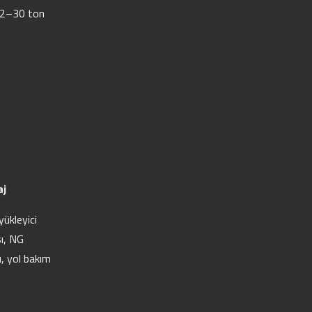
2–30 ton
aj
yükleyici
ı, NG
, yol bakım