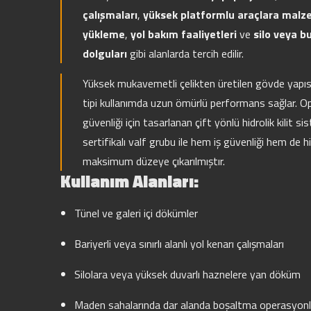
çalışmaları
,
yüksek platformlu araçlara mal
yükleme
,
yol bakım faaliyetleri
ve
silo veya b
dolguları
gibi alanlarda tercih edilir.
Yüksek mukavemetli çelikten üretilen gövde yapısı
tipi kullanımda uzun ömürlü performans sağlar. O
güvenliği için tasarlanan çift yönlü hidrolik kilit si
sertifikalı valf grubu ile hem iş güvenliği hem de h
maksimum düzeye çıkarılmıştır.
Kullanım Alanları:
Tünel ve galeri içi dökümler
Bariyerli veya sınırlı alanlı yol kenarı çalışmaları
Silolara veya yüksek duvarlı haznelere yan döküm
Maden sahalarında dar alanda boşaltma operasyonl