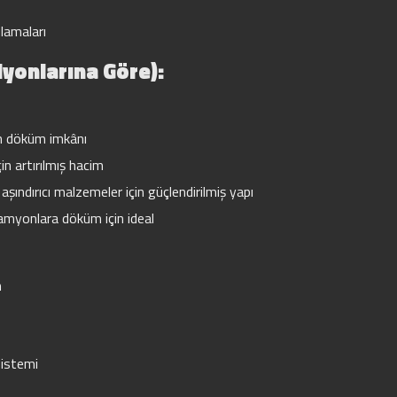
lamaları
iyonlarına Göre):
n döküm imkânı
in artırılmış hacim
şındırıcı malzemeler için güçlendirilmiş yapı
kamyonlara döküm için ideal
m
sistemi