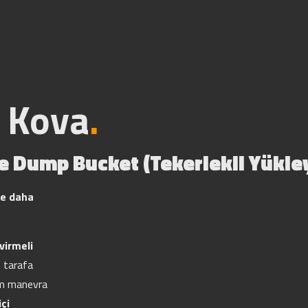
i Kova
.
e Dump Bucket (Tekerlekli Yükle
ve daha
virmeli
 tarafa
mum manevra
içi