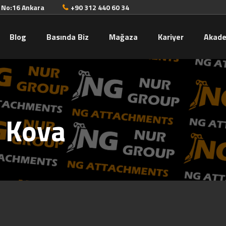
. No:16 Ankara
+90 312 440 60 34
Blog
Basında Biz
Mağaza
Kariyer
Akad
i Kova