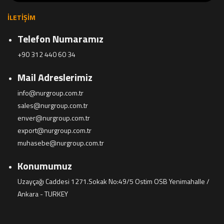
İLETIŞIM
Telefon Numaramız
+90 312 440 60 34
Mail Adreslerimiz
info@nurgroup.com.tr
sales@nurgroup.com.tr
enver@nurgroup.com.tr
export@nurgroup.com.tr
muhasebe@nurgroup.com.tr
Konumumuz
Uzayçağı Caddesi 1271.Sokak No:49/5 Ostim OSB Yenimahalle /
Ankara - TURKEY