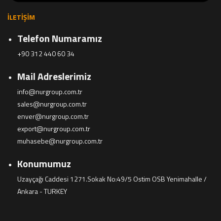
İLETIŞIM
Telefon Numaramız
+90 312 440 60 34
Mail Adreslerimiz
info@nurgroup.com.tr
sales@nurgroup.com.tr
enver@nurgroup.com.tr
export@nurgroup.com.tr
muhasebe@nurgroup.com.tr
Konumumuz
Uzayçağı Caddesi 1271.Sokak No:49/5 Ostim OSB Yenimahalle /
Ankara - TURKEY