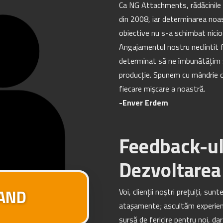
Ca NG Attachments, rădăcinile 
din 2008, iar determinarea noa
obiective nu s-a schimbat niciod
Angajamentul nostru neclintit faț
determinat să ne îmbunătățim ș
producție. Spunem cu mândrie c
fiecare mișcare a noastră.
-Enver Erdem
Feedback-ul
Dezvoltarea
RAND
Voi, clienții noștri prețuiți, sun
atașamente; ascultăm experienț
sursă de fericire pentru noi, da