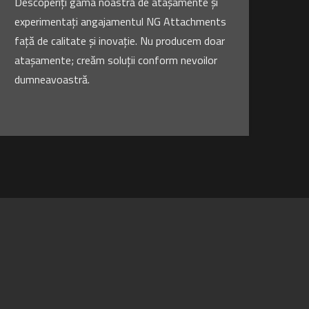
Descoperiți gama noastră de atașamente și
experimentați angajamentul NG Attachments
față de calitate și inovație. Nu producem doar
atașamente; creăm soluții conform nevoilor
dumneavoastră.