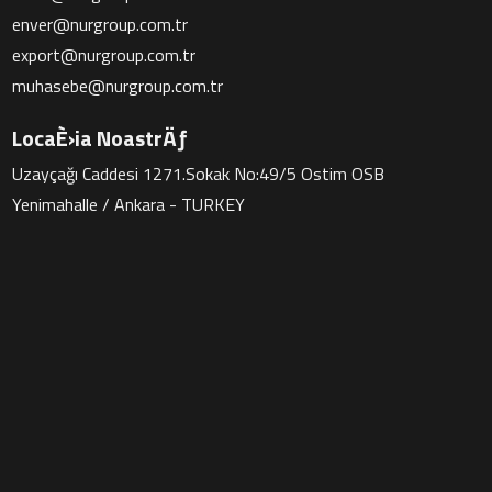
enver@nurgroup.com.tr
export@nurgroup.com.tr
muhasebe@nurgroup.com.tr
LocaÈ›ia NoastrÄƒ
Uzayçağı Caddesi 1271.Sokak No:49/5 Ostim OSB
Yenimahalle / Ankara - TURKEY