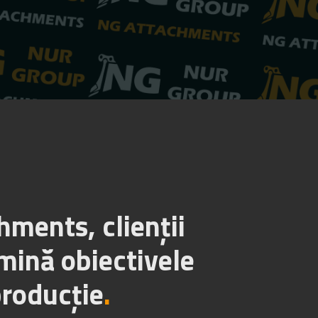
ments, clienții
mină obiectivele
producție
.