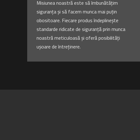
Misiunea noastră este să îmbunătățim
siguranța și să facem munca mai puțin
obositoare. Fiecare produs îndeplinește
standarde ridicate de siguranță prin munca
noastră meticuloasă și oferă posibilități
ușoare de întreținere.