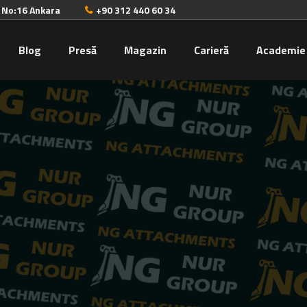
. No:16 Ankara
+90 312 440 60 34
Blog
Presă
Magazin
Carieră
Academie