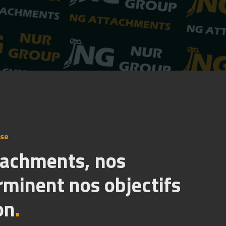
ise
tachments, nos
rminent nos objectifs
on
.