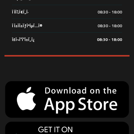
Î Î­Î¼Ï€Ï„Î·
08:30 - 18:00
Î Î±ÏÎ±ÏƒÎºÎµÏ…Î®
08:30 - 18:00
Î£Î¬Î²Î²Î±Ï„Î¿
08:30 - 18:00