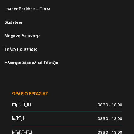
Loader Backhoe – Πίσω
Skidsteer
Μηχανή Λείανσης
Τηλεχειριστήριο
Ηλεκτροϋδραυλικά Γάντζοι
ΩΡΆΡΙΟ ΕΡΓΑΣΊΑΣ
Î”ÎµÏ…Ï„Î­ÏÎ±
08:30 - 18:00
Î¤ÏÎ¯Ï„Î·
08:30 - 18:00
Î¤ÎµÏ„Î¬ÏÏ„Î·
08:30 - 18:00