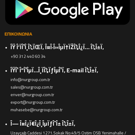
ΕΠΙΚΟΙΝΩΝΊΑ
ÎŸ Î‘ÏÎ¹Î¸Î¼ÏŒÏ‚ Î¤Î·Î»ÎµÏ†ÏŽÎ½Î¿Ï… Î¼Î±Ï‚
+90 312 440 60 34
ÎŸÎ¹ Î”Î¹ÎµÏ…Î¸ÏÎ½ÏƒÎµÎ¹Ï‚ E-mail Î¼Î±Ï‚
info@nurgroup.com.tr
sales@nurgroup.com.tr
enver@nurgroup.com.tr
export@nurgroup.com.tr
muhasebe@nurgroup.com.tr
Î— Î¤Î¿Ï€Î¿Î¸ÎµÏƒÎ¯Î± Î¼Î±Ï‚
Uzayçağı Caddesi 1271.Sokak No:49/5 Ostim OSB Yenimahalle /