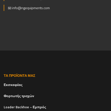
📧
info@ngequipments.com
ΤΑ ΠΡΟΪΌΝΤΑ ΜΑΣ
Εκσκαφέας
Φορτωτής τροχών
Loader Backhoe – Εμπρός